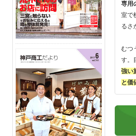
専用
室で
るさ
むつ
す。
強い
と価