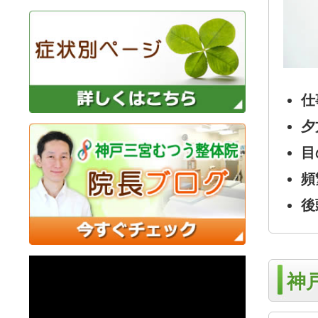
仕
夕
目
頻
後
神