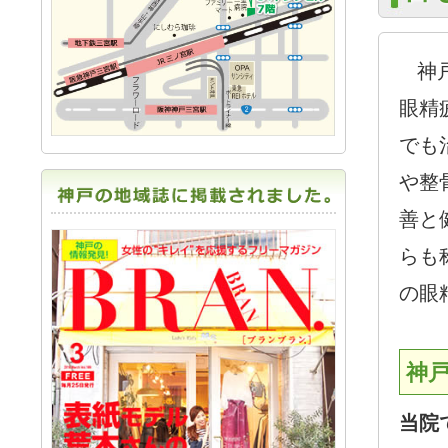
神戸
眼精
でも
や整
善と
らも
の眼
神
当院