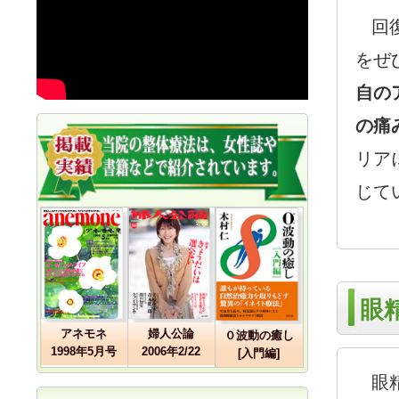
回復
をぜ
自の
の痛
リア
じて
眼
アネモネ
婦人公論
０波動の癒し
1998年5月号
2006年2/22
[入門編]
眼精