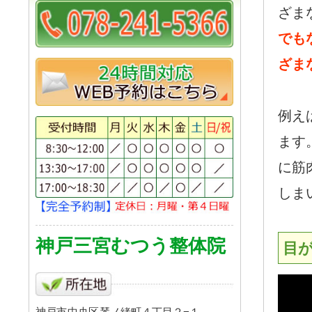
ざま
でも
ざま
例え
ます
に筋
しま
神戸三宮むつう整体院
目
神戸市
中央区
琴ノ緒町４丁目２−１