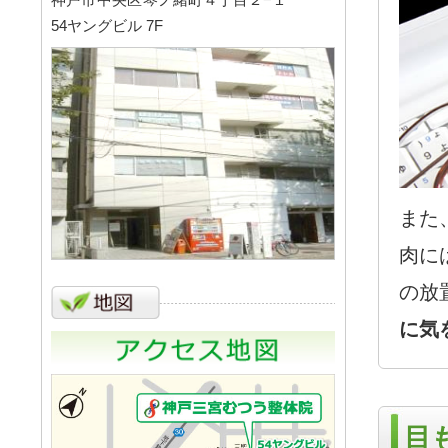
54ヤングビル 7F
また
肉に
の放
に気
目